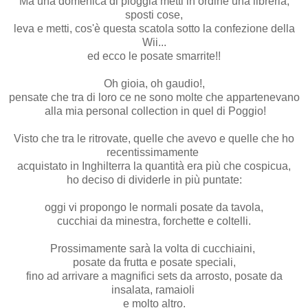
Ma una domenica di pioggia metti in ordine una libreria,
sposti cose,
leva e metti, cos'è questa scatola sotto la confezione della
Wii...
ed ecco le posate smarrite!!
Oh gioia, oh gaudio!,
pensate che tra di loro ce ne sono molte che appartenevano
alla mia personal collection in quel di Poggio!
Visto che tra le ritrovate, quelle che avevo e quelle che ho
recentissimamente
acquistato in Inghilterra la quantità era più che cospicua,
ho deciso di dividerle in più puntate:
oggi vi propongo le normali posate da tavola,
cucchiai da minestra, forchette e coltelli.
Prossimamente sarà la volta di cucchiaini,
posate da frutta e posate speciali,
fino ad arrivare a magnifici sets da arrosto, posate da
insalata, ramaioli
e molto altro.