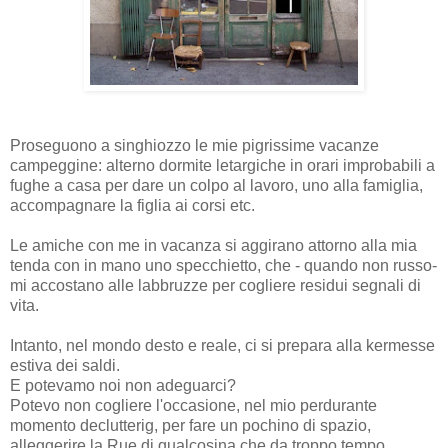
Proseguono a singhiozzo le mie pigrissime vacanze
campeggine: alterno dormite letargiche in orari improbabili a
fughe a casa per dare un colpo al lavoro, uno alla famiglia,
accompagnare la figlia ai corsi etc.
Le amiche con me in vacanza si aggirano attorno alla mia
tenda con in mano uno specchietto, che - quando non russo-
mi accostano alle labbruzze per cogliere residui segnali di
vita.
Intanto, nel mondo desto e reale, ci si prepara alla kermesse
estiva dei saldi.
E potevamo noi non adeguarci?
Potevo non cogliere l'occasione, nel mio perdurante
momento declutterig, per fare un pochino di spazio,
alleggerire la Rue di qualcosina che da troppo tempo