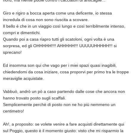
nord, ma niente puole contro i cacciatori di anticaglie...
Giro e rigiro a bocca aperta come una deficente, io stessa
incredula di cosa non sono riuscita a scovare.
Il bello è che in un viaggio così lungo e così terribilmente intenso,
compri e dimentichi.
Quando poi a casa riapro tutti gli scatoloni, ogni volta è una
sorpresa, ed gli OHHHHH!!!! AHHHHH!!! UUUUUHHHHH!!! si
sprecano!
Ed insomma son qui che vago per i miei spazi quasi inagibili,
chiedendomi da cosa iniziare, cosa proporvi per primo tra le troppe
meraviglie acquistate.
Vabbuò, andrò un pò a caso partendo dalle cose che ancora non
hanno trovato posto sugli scaffali.
Semplicemente perchè di posto non ne ho più nemmeno un
centimetro!
Ah!, a proposito: se volete venire a fare acquisti direttamente qui
sul Poggio, questo è il momento giusto: visto che mi risparmio la