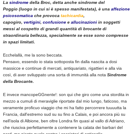
La
sindrome
della Broc
, detta anche
sindrome del
Poggio
(luogo in cui si è spesso manifestata), è una
affezione
psicosomatica
che provoca
tachicardia
,
capogiro,
vertigini
,
confusione
e
allucinazioni
in soggetti
messi al cospetto di grandi quantità di brocante di
straordinaria bellezza, specialmente se esse sono compresse
in spazi limitati.
Ecchelallà, me la sono beccata.
Pensavo, essendo io stata sottoposta fin dalla nascita a dosi
massicce e continue di mercati, antiquariato, rigattieri e alla via
così, di aver sviluppato una sorta di immunità alla nota
Sindrome
della Brocante.
E invece mancopeGGnente!: son qui che giro come una stordita in
mezzo a cumuli di meraviglie riportate dal mio lungo, faticoso, ma
veramente proficuo viaggio che mi ha fatto percorrere tuuuutta la
Francia, dall'estremo sud su su fino a Calais, e poi ancora più su
nell'isola di Albione, ben oltre Londra fin quasi al vallo di Adriano,
che riusciva perfettamente a contenere la calata dei barbari del