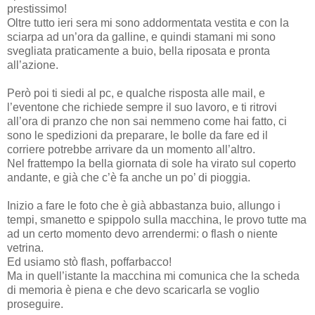
prestissimo!
Oltre tutto ieri sera mi sono addormentata vestita e con la
sciarpa ad un’ora da galline, e quindi stamani mi sono
svegliata praticamente a buio, bella riposata e pronta
all’azione.
Però poi ti siedi al pc, e qualche risposta alle mail, e
l’eventone che richiede sempre il suo lavoro, e ti ritrovi
all’ora di pranzo che non sai nemmeno come hai fatto, ci
sono le spedizioni da preparare, le bolle da fare ed il
corriere potrebbe arrivare da un momento all’altro.
Nel frattempo la bella giornata di sole ha virato sul coperto
andante, e già che c’è fa anche un po’ di pioggia.
Inizio a fare le foto che è già abbastanza buio, allungo i
tempi, smanetto e spippolo sulla macchina, le provo tutte ma
ad un certo momento devo arrendermi: o flash o niente
vetrina.
Ed usiamo stò flash, poffarbacco!
Ma in quell’istante la macchina mi comunica che la scheda
di memoria è piena e che devo scaricarla se voglio
proseguire.