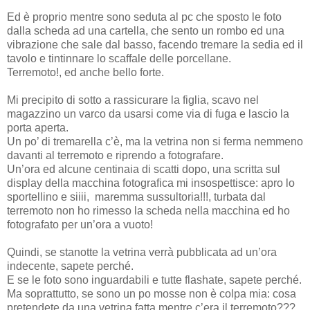
Ed è proprio mentre sono seduta al pc che sposto le foto
dalla scheda ad una cartella, che sento un rombo ed una
vibrazione che sale dal basso, facendo tremare la sedia ed il
tavolo e tintinnare lo scaffale delle porcellane.
Terremoto!, ed anche bello forte.
Mi precipito di sotto a rassicurare la figlia, scavo nel
magazzino un varco da usarsi come via di fuga e lascio la
porta aperta.
Un po’ di tremarella c’è, ma la vetrina non si ferma nemmeno
davanti al terremoto e riprendo a fotografare.
Un’ora ed alcune centinaia di scatti dopo, una scritta sul
display della macchina fotografica mi insospettisce: apro lo
sportellino e siiii, maremma sussultoria!!!, turbata dal
terremoto non ho rimesso la scheda nella macchina ed ho
fotografato per un’ora a vuoto!
Quindi, se stanotte la vetrina verrà pubblicata ad un’ora
indecente, sapete perché.
E se le foto sono inguardabili e tutte flashate, sapete perché.
Ma soprattutto, se sono un po mosse non è colpa mia: cosa
pretendete da una vetrina fatta mentre c’era il terremoto???