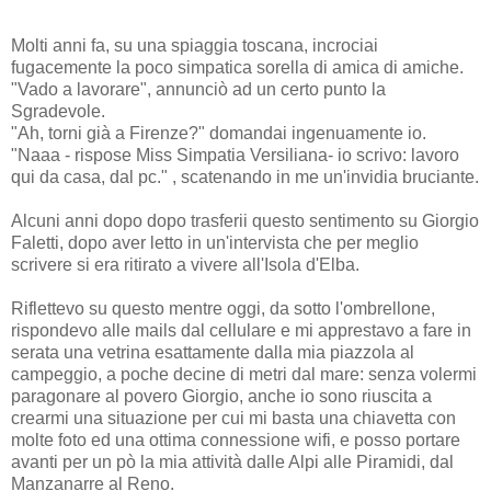
Molti anni fa, su una spiaggia toscana, incrociai
fugacemente la poco simpatica sorella di amica di amiche.
"Vado a lavorare", annunciò ad un certo punto la
Sgradevole.
"Ah, torni già a Firenze?" domandai ingenuamente io.
"Naaa - rispose Miss Simpatia Versiliana- io scrivo: lavoro
qui da casa, dal pc." , scatenando in me un'invidia bruciante.
Alcuni anni dopo dopo trasferii questo sentimento su Giorgio
Faletti, dopo aver letto in un'intervista che per meglio
scrivere si era ritirato a vivere all'Isola d'Elba.
Riflettevo su questo mentre oggi, da sotto l'ombrellone,
rispondevo alle mails dal cellulare e mi apprestavo a fare in
serata una vetrina esattamente dalla mia piazzola al
campeggio, a poche decine di metri dal mare: senza volermi
paragonare al povero Giorgio, anche io sono riuscita a
crearmi una situazione per cui mi basta una chiavetta con
molte foto ed una ottima connessione wifi, e posso portare
avanti per un pò la mia attività dalle Alpi alle Piramidi, dal
Manzanarre al Reno.