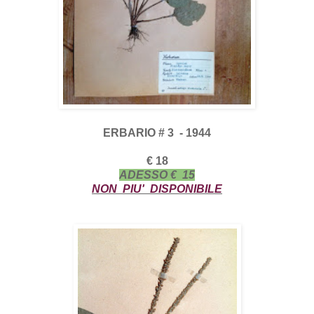
ERBARIO # 3 - 1944
€ 18
ADESSO € 15
NON PIU' DISPONIBILE