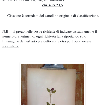
cm. 40 x 23,5
Ciascuno è corredato del cartellino originale di classificazione.
N.B.: vi prego nelle vostre richieste di indicare tassativamente il
numero di riferimento; ogni richiesta fatta riportando solo
l’immagine dell’erbario prescelto non potrà purtroppo essere
soddisfatta.