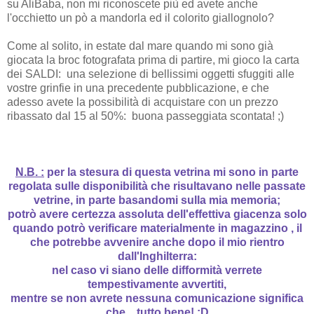
su AliBaba, non mi riconoscete più ed avete anche
l'occhietto un pò a mandorla ed il colorito giallognolo?
Come al solito, in estate dal mare quando mi sono già
giocata la broc fotografata prima di partire, mi gioco la carta
dei SALDI: una selezione di bellissimi oggetti sfuggiti alle
vostre grinfie in una precedente pubblicazione, e che
adesso avete la possibilità di acquistare con un prezzo
ribassato dal 15 al 50%: buona passeggiata scontata! ;)
N.B. :
per la stesura di questa vetrina mi sono in parte
regolata sulle disponibilità che risultavano nelle passate
vetrine, in parte basandomi sulla mia memoria;
potrò avere certezza assoluta dell'effettiva giacenza solo
quando potrò verificare materialmente in magazzino , il
che potrebbe avvenire anche dopo il mio rientro
dall'Inghilterra:
nel caso vi siano delle difformità verrete
tempestivamente avvertiti,
mentre se non avrete nessuna comunicazione significa
che... tutto bene! :D