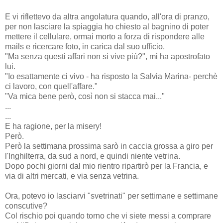
E vi riflettevo da altra angolatura quando, all'ora di pranzo,
per non lasciare la spiaggia ho chiesto al bagnino di poter
mettere il cellulare, ormai morto a forza di rispondere alle
mails e ricercare foto, in carica dal suo ufficio.
"Ma senza questi affari non si vive più?", mi ha apostrofato
lui.
"Io esattamente ci vivo - ha risposto la Salvia Marina- perchè
ci lavoro, con quell'affare."
"Va mica bene però, così non si stacca mai..."
...
...
E ha ragione, per la misery!
Però.
Però la settimana prossima sarò in caccia grossa a giro per
l'Inghilterra, da sud a nord, e quindi niente vetrina.
Dopo pochi giorni dal mio rientro ripartirò per la Francia, e
via di altri mercati, e via senza vetrina.
Ora, potevo io lasciarvi "svetrinati" per settimane e settimane
conscutive?
Col rischio poi quando torno che vi siete messi a comprare