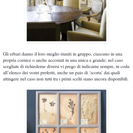
Gli erbari danno il loro meglio riuniti in gruppo, ciascuno in una
propria cornice o anche accostati in una unica e grande; nel caso
scegliate di richiederne diversi vi prego di indicarne sempre, in coda
all’elenco dei vostri preferiti, anche un paio di ‘scorta’ dai quali
attingere nel caso non tutti tra i primi scelti siano ancora disponibili.