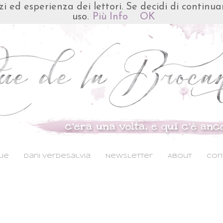
izi ed esperienza dei lettori. Se decidi di continu
uso.
Più Info
OK
Rue
Dani VerdeSalvia
Newsletter
About
Cont
aaaaaaaaaaaaaaaaaaaaaaaaaaaaaaaaaaaaa
aaaaaaaaaaaaaaaaaaaaaaaaaaaaaaaaaaaaa
aaaaaaaaaaaa