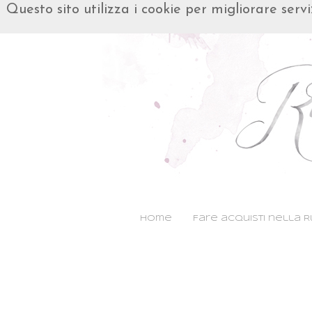
Questo sito utilizza i cookie per migliorare serv
Home
Fare acquisti nella 
aaaaaaaaaaaaaaaaaaaaaa
aaaaaaaaaaaaaaaaaaaaaa
aaaaaaaaaaaaaaaaaaaaaa