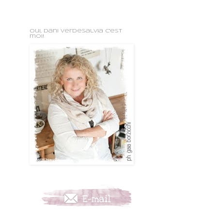
oui, Dani VerdeSalvia c'est
moi!