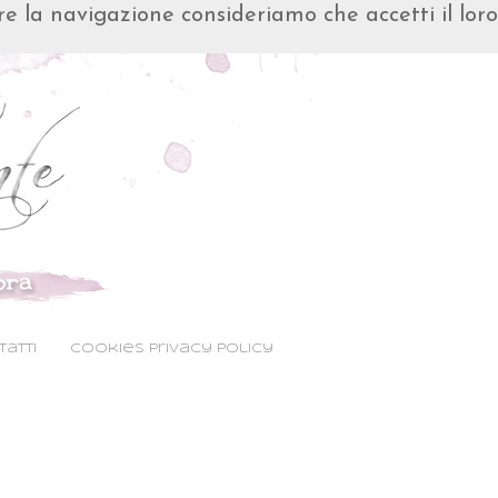
are la navigazione consideriamo che accetti il loro
atti
Cookies Privacy Policy
aaaaaaaaaaaaaaaaaaaaaaa
aaaaaaaaaaaaaaaaaaaaaaa