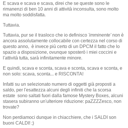
E scava e scava e scava, direi che se queste sono le
rimanenzi di ben 10 anni di attività inconsulta, sono molto
ma molto soddisfatta.
Tuttavia.
Tuttavia, pur se il trasloco che io definisco
'imminente'
non è
ancora assolutamente collocabile con certezza nel corso di
questo anno, è invece più certo di un DPCM il fatto che lo
spazio a disposizione, ovunque sposterò i miei coccini e
l'attività tutta, sarà infinitamente minore.
E quindi, scava e sconta, scava e sconta, scava e sconta, e
non solo: scava, sconta... e RISCONTA!
Infatti su un selezionato numero di oggetti già proposti a
saldo, per l'esattezza alcuni degli infiniti che la scorsa
estate sono saltati fuori dalla famose Mystery Boxes, alcuni
stasera subiranno un'ulteriore riduzione: paZZZZesco, non
trovate?
Non perdiamoci dunque in chiacchiere, che i SALDI son
buoni CALDI! ;)