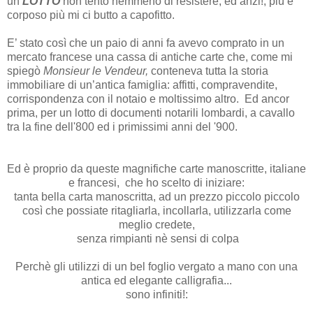
un
LOTTO
non tento nemmeno di resistere, ed anzi!, più è
corposo più mi ci butto a capofitto.
E’ stato così che un paio di anni fa avevo comprato in un
mercato francese una cassa di antiche carte che, come mi
spiegò
Monsieur le Vendeur,
conteneva tutta la storia
immobiliare di un’antica famiglia: affitti, compravendite,
corrispondenza con il notaio e moltissimo altro. Ed ancor
prima, per un lotto di documenti notarili lombardi, a cavallo
tra la fine dell'800 ed i primissimi anni del '900.
Ed è proprio da queste magnifiche carte manoscritte, italiane
e francesi, che ho scelto di iniziare:
tanta bella carta manoscritta, ad un prezzo piccolo piccolo
così che possiate ritagliarla, incollarla, utilizzarla come
meglio credete,
senza rimpianti nè sensi di colpa
Perchè gli utilizzi di un bel foglio vergato a mano con una
antica ed elegante calligrafia...
sono infiniti!: