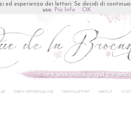
izi ed esperienza dei lettori. Se decidi di continu
uso.
Più Info
OK
Rue
Dani VerdeSalvia
Newsletter
About
Cont
aaaaaaaaaaaaaaaaaaaaaaaaaaaaaaaaaaaaa
aaaaaaaaaaaaaaaaaaaaaaaaaaaaaaaaaaaaa
aaaaaaaaaaaa