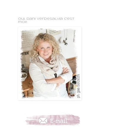
oui, Dani VerdeSalvia c'est
moi!