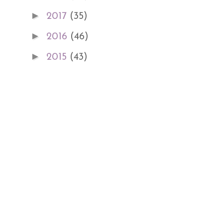
►
2017
(35)
►
2016
(46)
►
2015
(43)