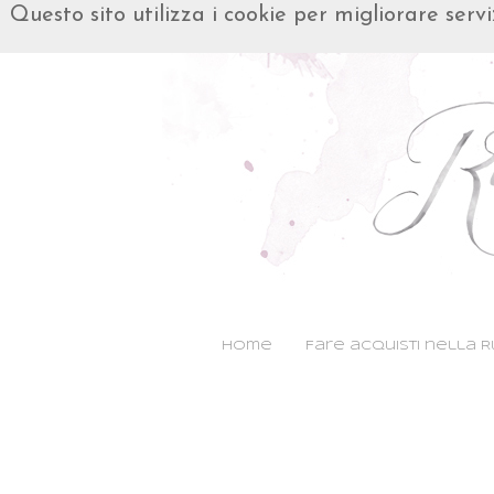
Questo sito utilizza i cookie per migliorare serv
Home
Fare acquisti nella 
aaaaaaaaaaaaaaaaaaaaaa
aaaaaaaaaaaaaaaaaaaaaa
aaaaaaaaaaaaaaaaaaaaaa