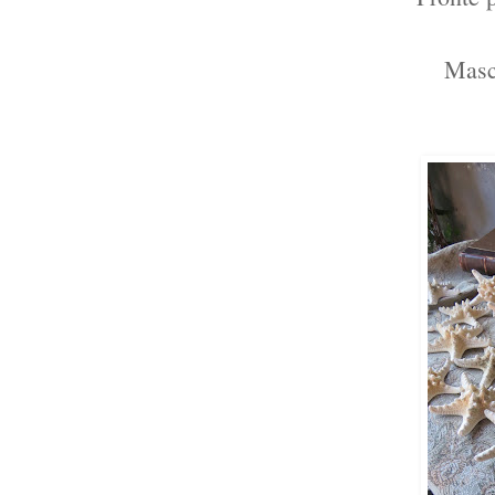
Masch