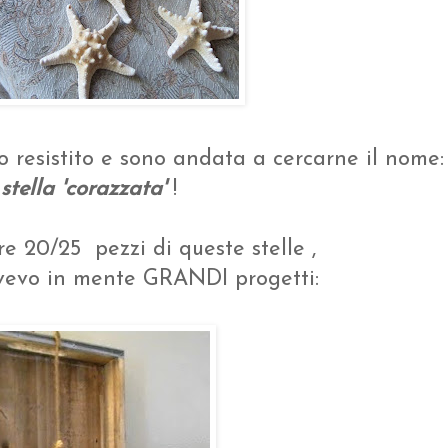
resistito e sono andata a cercarne il nome:
stella 'corazzata'
!
tre 20/25 pezzi di queste stelle ,
avevo in mente GRANDI progetti: