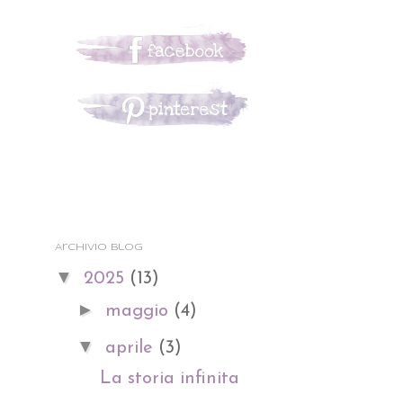
Archivio blog
▼
2025
(13)
►
maggio
(4)
▼
aprile
(3)
La storia infinita