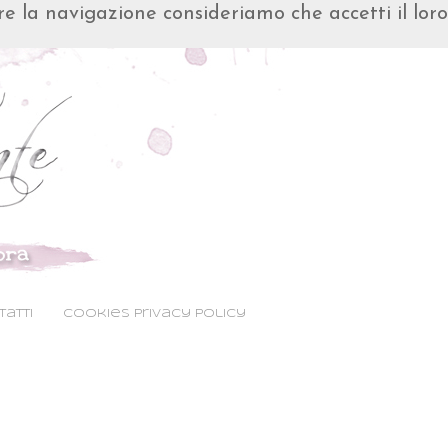
are la navigazione consideriamo che accetti il loro
atti
Cookies Privacy Policy
aaaaaaaaaaaaaaaaaaaaaaa
aaaaaaaaaaaaaaaaaaaaaaa