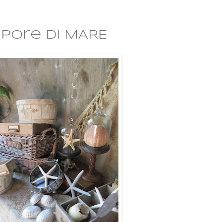
pore di MARE