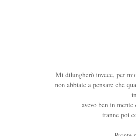
Mi dilungherò invece, per mio
non abbiate a pensare che qua
i
avevo ben in mente 
tranne poi 
Pronte p