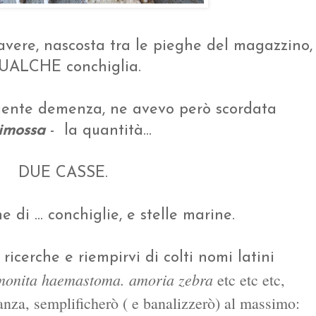
vere, nascosta tra le pieghe del magazzino,
UALCHE conchiglia.
piente demenza, ne avevo però scordata
imossa
- la quantità...
DUE CASSE.
 di ... conchiglie, e stelle marine.
icerche e riempirvi di colti nomi latini
monita haemastoma. amoria zebra
etc etc etc,
anza, semplificherò ( e banalizzerò) al massimo: